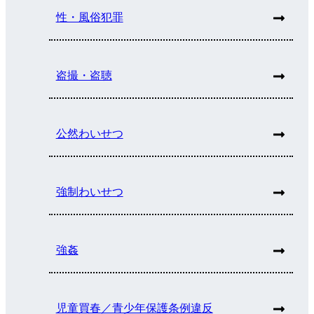
性・風俗犯罪
盗撮・盗聴
公然わいせつ
強制わいせつ
強姦
児童買春／青少年保護条例違反