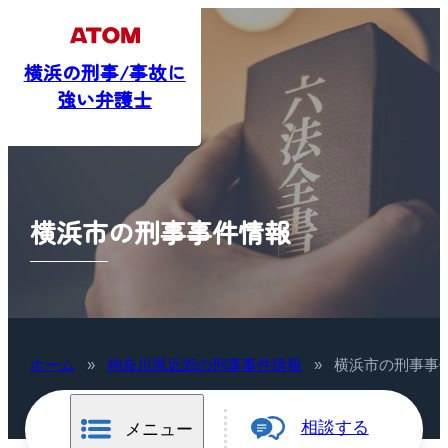
横浜の刑事/事故に
強い弁護士
横浜市の刑事事件情報
ホーム
»
神奈川県近郊の刑事事件情報
»
横浜市の刑事事
相談する
メニュー