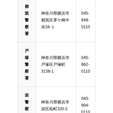
都
筑
神奈川県横浜市
045-
警
都筑区茅ケ崎中
949-
察
央34-１
0110
署
戸
塚
神奈川県横浜市
045-
警
戸塚区戸塚町
862-
察
3158-1
0110
署
栄
045-
警
神奈川県横浜市
894-
察
栄区桂町320-2
0110