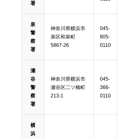
署
泉
神奈川県横浜市
045-
警
泉区和泉町
805-
察
5867-26
0110
署
瀬
谷
神奈川県横浜市
045-
警
瀬谷区二ツ橋町
366-
察
213-1
0110
署
横
浜