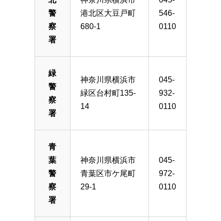
警
港北区大豆戸町
546-
察
680-1
0110
署
緑
神奈川県横浜市
045-
警
緑区台村町135-
932-
察
14
0110
署
青
葉
神奈川県横浜市
045-
警
青葉区市ケ尾町
972-
察
29-1
0110
署