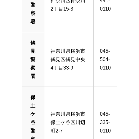
神奈川区神奈川
441-
警
2丁目15-3
0110
察
署
鶴
見
神奈川県横浜市
045-
警
鶴見区鶴見中央
504-
察
4丁目33-9
0110
署
保
土
ケ
神奈川県横浜市
045-
谷
保土ケ谷区川辺
335-
警
町2-7
0110