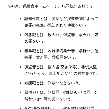
※神奈川県警察ホームページ、犯罪統計資料より
認知件数とは、警察など捜査機関によって
犯罪の発生が認知された件数をいう。
凶悪犯とは、殺人罪、強盗罪、放火罪、強
姦罪をいう。
粗暴犯とは、凶器準備集合罪、暴行罪、傷
害罪、脅迫罪、恐喝罪をいう。
窃盗罪とは、侵入盗(空き巣等)、非侵入盗
(ひったくり、車上狙いなど)の両方を含む。
知能犯とは、詐欺罪などをいう。
風俗犯とは、賭博罪、強制わいせつ罪、公
然わいせつ等の犯罪をいう。
その他の刑法犯とは、占有離脱物横領罪、