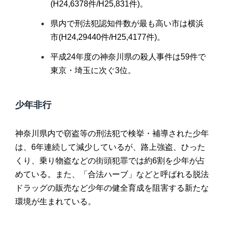
(H24,6378件/H25,831件)。
県内で刑法犯認知件数が最も高い市は横浜
市(H24,29440件/H25,4177件)。
平成24年度の神奈川県の殺人事件は59件で
東京・埼玉に次ぐ3位。
少年非行
神奈川県内で窃盗等の刑法犯で検挙・補導された少年
は、6年連続して減少しているが、路上強盗、ひった
くり、乗り物盗などの街頭犯罪では約6割を少年が占
めている。また、「合法ハーブ」などと呼ばれる脱法
ドラッグの販売など少年の健全育成を阻害する新たな
環境が生まれている。