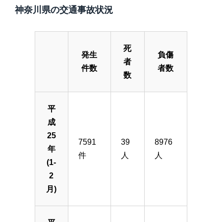
神奈川県の交通事故状況
死
発生
負傷
者
件数
者数
数
平
成
25
7591
39
8976
年
件
人
人
(1-
2
月)