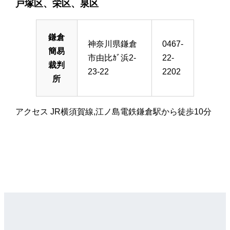
戸塚区、栄区、泉区
鎌倉
神奈川県鎌倉
0467-
簡易
市由比ｶﾞ浜2-
22-
裁判
23-22
2202
所
アクセス JR横須賀線,江ノ島電鉄鎌倉駅から徒歩10分