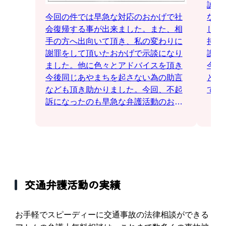
誠に
今回の件では早急な対応のおかげで社
なっ
会復帰する事が出来ました。また、相
して
手の方へ出向いて頂き、私の変わりに
持ち
謝罪をして頂いたおかげで示談になり
謝し
ました。他に色々とアドバイスを頂き
今回
今後同じあやまちを起さない為の助言
とな
なども頂き助かりました。今回、不起
て、
訴になったのも早急な弁護活動のおか
とう
げと思っています。ありがとうござい
りま
ました。
大変
自愛
ます
交通弁護活動の実績
お手軽でスピーディーに交通事故の法律相談ができる