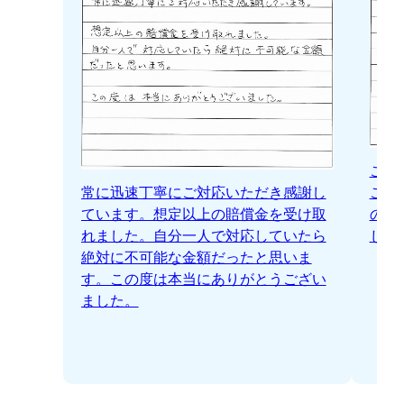
この
ござ
常に迅速丁寧にご対応いただき感謝し
の先
ています。想定以上の賠償金を受け取
じま
れました。自分一人で対応していたら
絶対に不可能な金額だったと思いま
す。この度は本当にありがとうござい
ました。