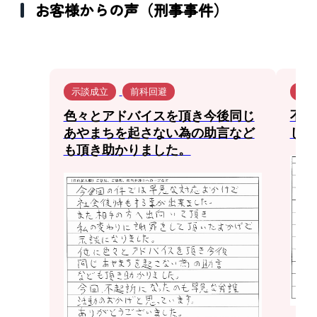
お客様からの声（刑事事件）
示談成立
前科回避
示談
色々とアドバイスを頂き今後同じ
不安
あやまちを起さない為の助言など
して
も頂き助かりました。