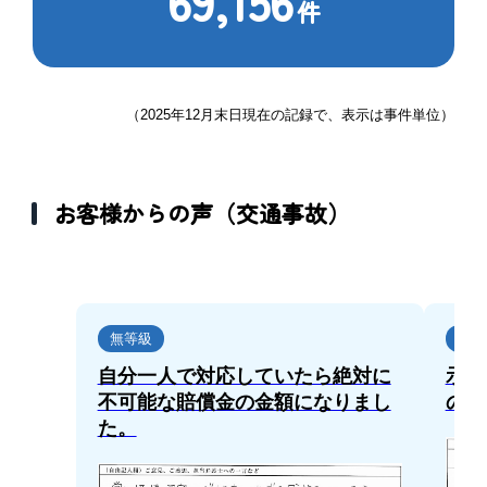
69,156
件
（2025年12月末日現在の記録で、表示は事件単位）
お客様からの声（交通事故）
無等級
11級
自分一人で対応していたら絶対に
示談
不可能な賠償金の金額になりまし
のが
た。