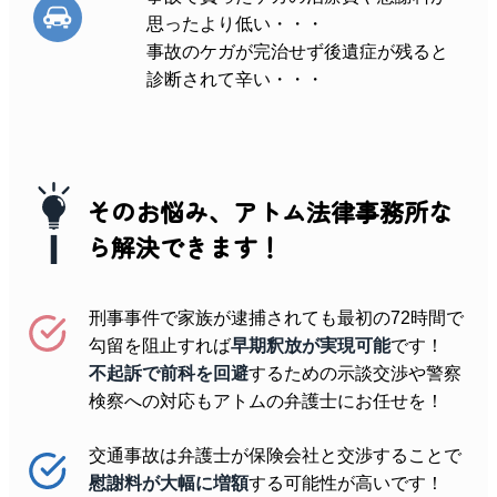
思ったより低い・・・
事故のケガが完治せず後遺症が残ると
診断されて辛い・・・
そのお悩み、アトム法律事務所な
ら
解決できます！
刑事事件で家族が逮捕されても最初の72時間で
勾留を阻止すれば
早期釈放が実現可能
です！
不起訴で前科を回避
するための示談交渉や警察
検察への対応もアトムの弁護士にお任せを！
交通事故は弁護士が保険会社と交渉することで
慰謝料が大幅に増額
する可能性が高いです！