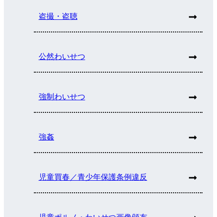
盗撮・盗聴
公然わいせつ
強制わいせつ
強姦
児童買春／青少年保護条例違反