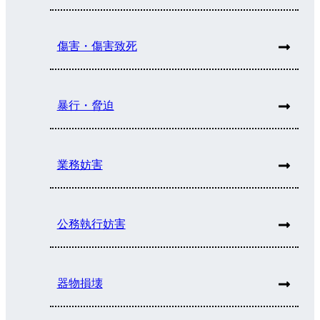
傷害・傷害致死
暴行・脅迫
業務妨害
公務執行妨害
器物損壊