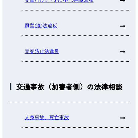
児童ポルノ・わいせつ画像頒布
風営(適)法違反
売春防止法違反
交通事故（加害者側）の法律相談
人身事故、死亡事故