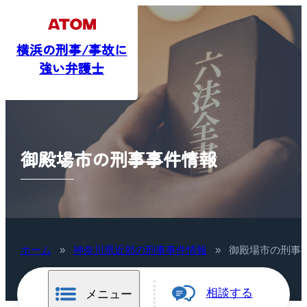
横浜の刑事/事故に
強い弁護士
御殿場市の刑事事件情報
ホーム
»
神奈川県近郊の刑事事件情報
»
御殿場市の刑事
相談する
メニュー