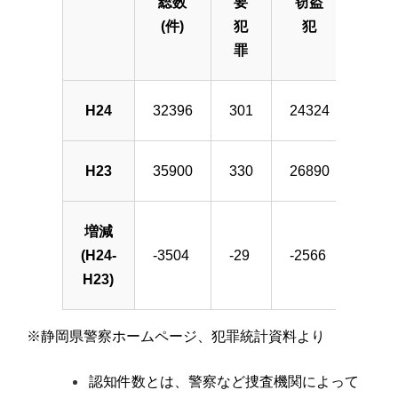
総数
要
窃盗
窃盗
(件)
犯
犯
犯
罪
H24
32396
301
24324
3176
H23
35900
330
26890
3645
増減
(H24-
-3504
-29
-2566
-469
H23)
※静岡県警察ホームページ、犯罪統計資料より
認知件数とは、警察など捜査機関によって