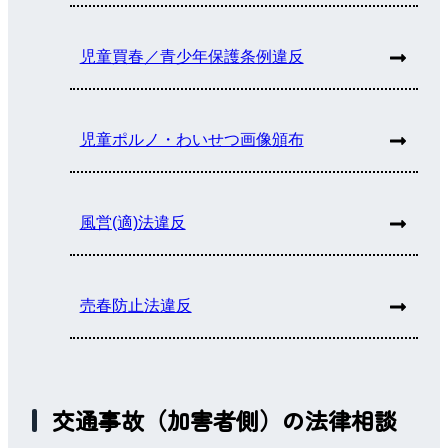
児童買春／青少年保護条例違反
児童ポルノ・わいせつ画像頒布
風営(適)法違反
売春防止法違反
交通事故（加害者側）の法律相談