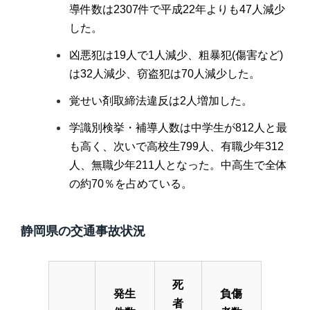
導件数は2307件で平成22年よりも47人減少
した。
凶悪犯は19人で1人減少、粗暴犯(傷害など)
は32人減少、窃盗犯は70人減少した。
覚せい剤取締法違反は2人増加した。
学識別検挙・補導人数は中学生が812人と最
も高く、次いで高校生799人、有職少年312
人、無職少年211人となった。中高生で全体
の約70％を占めている。
静岡県の交通事故状況
死
発生
負傷
者