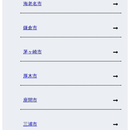
海老名市
鎌倉市
茅ヶ崎市
厚木市
座間市
三浦市