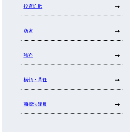
投資詐欺
窃盗
強盗
横領・背任
商標法違反