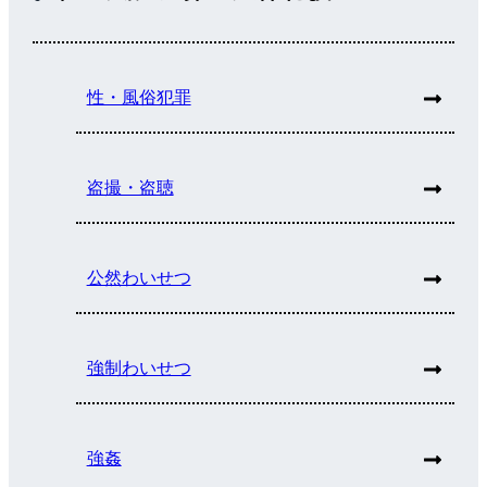
性・風俗犯罪
盗撮・盗聴
公然わいせつ
強制わいせつ
強姦