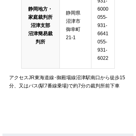
931-
静岡地方・
6000
静岡県
家庭裁判所
055-
沼津市
沼津支部
931-
御幸町
沼津簡易裁
6641
21-1
判所
055-
931-
6022
アクセスJR東海道線･御殿場線沼津駅南口から徒歩15
分、又はバス(駅7番線乗場)で約7分の裁判所前下車