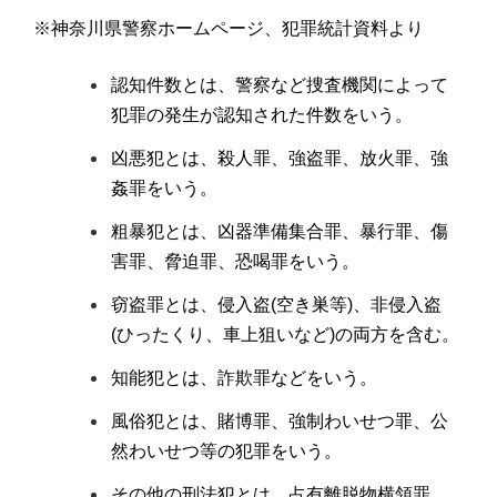
※神奈川県警察ホームページ、犯罪統計資料より
認知件数とは、警察など捜査機関によって
犯罪の発生が認知された件数をいう。
凶悪犯とは、殺人罪、強盗罪、放火罪、強
姦罪をいう。
粗暴犯とは、凶器準備集合罪、暴行罪、傷
害罪、脅迫罪、恐喝罪をいう。
窃盗罪とは、侵入盗(空き巣等)、非侵入盗
(ひったくり、車上狙いなど)の両方を含む。
知能犯とは、詐欺罪などをいう。
風俗犯とは、賭博罪、強制わいせつ罪、公
然わいせつ等の犯罪をいう。
その他の刑法犯とは、占有離脱物横領罪、