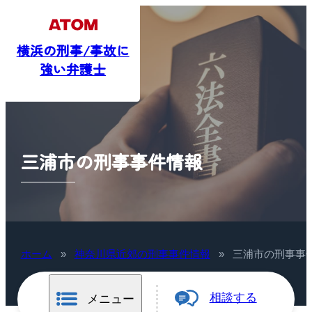
横浜の刑事/事故に
強い弁護士
三浦市の刑事事件情報
ホーム
»
神奈川県近郊の刑事事件情報
»
三浦市の刑事事
相談する
メニュー