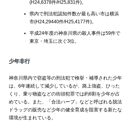
(H24,6378件/H25,831件)。
県内で刑法犯認知件数が最も高い市は横浜
市(H24,29440件/H25,4177件)。
平成24年度の神奈川県の殺人事件は59件で
東京・埼玉に次ぐ3位。
少年非行
神奈川県内で窃盗等の刑法犯で検挙・補導された少年
は、6年連続して減少しているが、路上強盗、ひった
くり、乗り物盗などの街頭犯罪では約6割を少年が占
めている。また、「合法ハーブ」などと呼ばれる脱法
ドラッグの販売など少年の健全育成を阻害する新たな
環境が生まれている。