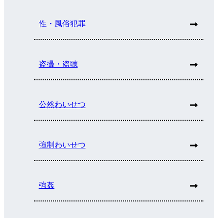
性・風俗犯罪
盗撮・盗聴
公然わいせつ
強制わいせつ
強姦