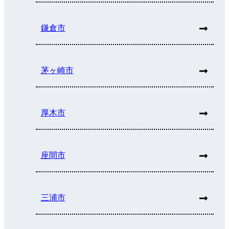
鎌倉市
茅ヶ崎市
厚木市
座間市
三浦市