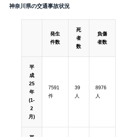
神奈川県の交通事故状況
死
発生
負傷
者
件数
者数
数
平
成
25
7591
39
8976
年
件
人
人
(1-
2
月)