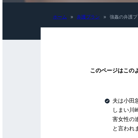
ホーム
»
弁護プラン
»
強姦の弁護プ
このページはこの
夫は小田
しまい川
害女性の
と言われ