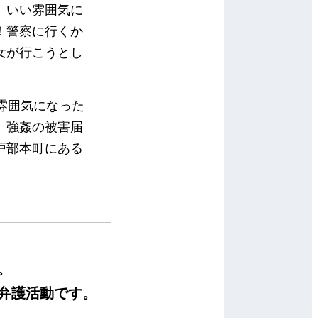
、いい雰囲気に
！警察に行くか
女が行こうとし
雰囲気になった
、強姦の被害届
戸部本町にある
。
弁護活動です。