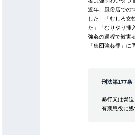
者は強制わいせつ
近年、風俗店での
した」「むしろ女
た」「むりやり挿
強姦の過程で被害
「集団強姦罪」に
刑法第177条
暴行又は脅迫
有期懲役に処