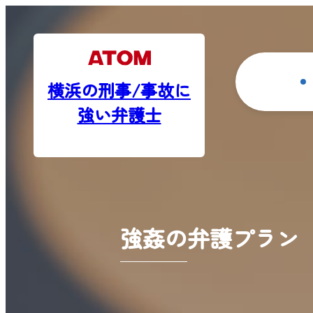
横浜の刑事/事故に
強い弁護士
強姦の弁護プラン