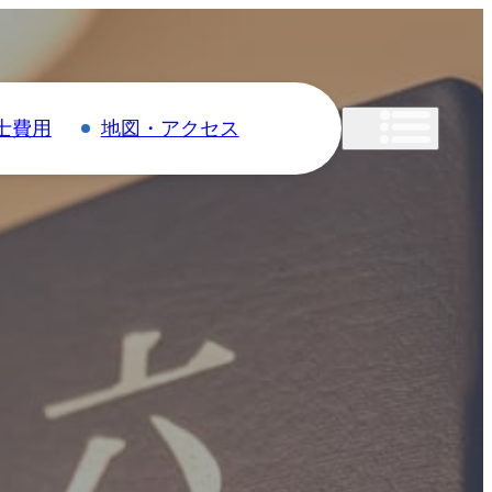
士費用
地図・アクセス