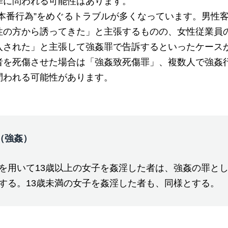
罪に問われる可能性はあります。
“本番行為”をめぐるトラブルが多くなっています。男性
性の方から誘ってきた」と主張するものの、女性従業員
入された」と主張して強姦罪で告訴するといったケース
者を死傷させた場合は「強姦致死傷罪」、複数人で強姦
問われる可能性があります。
（強姦）
を用いて13歳以上の女子を姦淫した者は、強姦の罪とし
する。13歳未満の女子を姦淫した者も、同様とする。