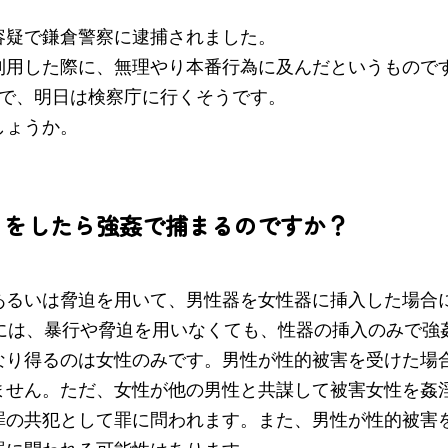
容疑で鎌倉警察に逮捕されました。
利用した際に、無理やり本番行為に及んだというもので
ろで、明日は検察庁に行くそうです。
しょうか。
とをしたら強姦で捕まるのですか？
あるいは脅迫を用いて、男性器を女性器に挿入した場合
合には、暴行や脅迫を用いなくても、性器の挿入のみで強
なり得るのは女性のみです。男性が性的被害を受けた場
ません。ただ、女性が他の男性と共謀して被害女性を姦
罪の共犯として罪に問われます。また、男性が性的被害