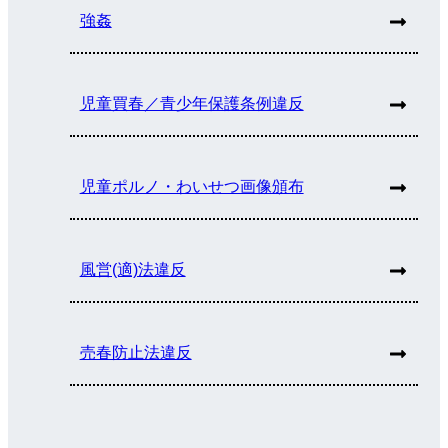
強姦
児童買春／青少年保護条例違反
児童ポルノ・わいせつ画像頒布
風営(適)法違反
売春防止法違反