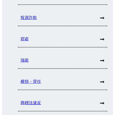
投資詐欺
窃盗
強盗
横領・背任
商標法違反