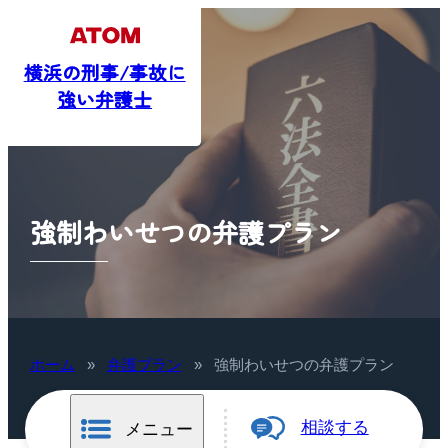
横浜の刑事/事故に
強い弁護士
強制わいせつの弁護プラン
ホーム
»
弁護プラン
»
強制わいせつの弁護プラン
相談する
メニュー