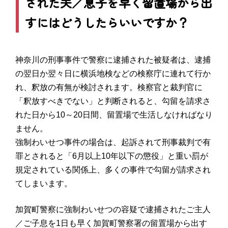
された夫／息子を早く留置場から出
すにはどうしたらいいですか？
神奈川の刑事事件で警察に逮捕された被疑者は、逮捕
の翌日か翌々日に横浜地検などの検察庁に連れて行か
れ、釈放の有無が検討されます。検察官と裁判官に
「釈放すべきでない」と判断されると、勾留を請求さ
れた日から10～20日間、留置場で生活しなければなり
ません。
強制わいせつ事件の場合は、起訴されて刑事裁判で有
罪とされると「6月以上10年以下の懲役」と重い罰が
規定されている関係上、多くの事件で勾留が請求され
てしまいます。
加賀町警察に強制わいせつの容疑で逮捕されたご主人
／ご子息を1日も早く加賀町警察署の留置場から出す